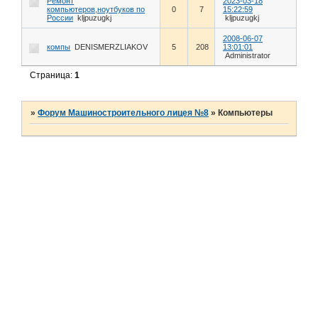
Ремонт
2023-03-18
компьютеров,ноутбуков по
0
7
15:22:59
России
kljpuzugkj
kljpuzugkj
2008-06-07
компы
DENISMERZLIAKOV
5
208
13:01:01
Administrator
Страница:
1
»
Форум Машиностроительного лицея №8
»
Компьютеры