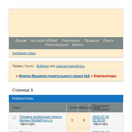
Форум
На сайт МЛ№8
Участники
Правила
Поиск
Регистрация
Войти
Активные темы
Привет, Гость!
Войдите
или
зарегистрируйтесь
.
»
Форум Машиностроительного лицея №8
»
Компьютеры
Страница:
1
Компьютеры
Последнее
Тема
Ответов
Просмотров
сообщение
Топовые мобильные прокси
2023-07-02
фермы MobileProxy.ru
0
9
02:59:28
kljpuzugkj
kljpuzugkj