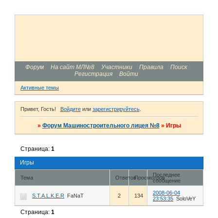
Форум
На сайт МЛ№8
Участники
Правила
Поиск
Регистрация
Войти
Активные темы
Привет, Гость!
Войдите
или
зарегистрируйтесь
.
»
Форум Машиностроительного лицея №8
»
Игры
Страница:
1
Игры
Последнее
Тема
Ответов
Просмотров
сообщение
2008-06-04
S.T.A.L.K.E.R
FaNaT
2
134
23:53:35
SoloVeY
Страница:
1