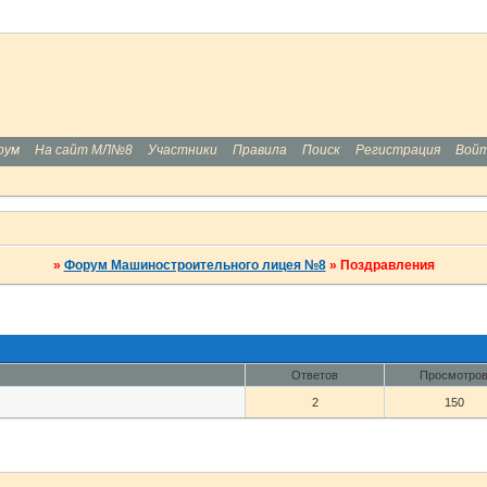
рум
На сайт МЛ№8
Участники
Правила
Поиск
Регистрация
Вой
»
Форум Машиностроительного лицея №8
»
Поздравления
Ответов
Просмотро
2
150