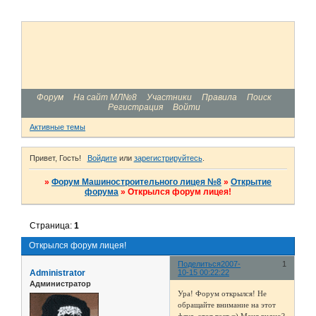
Форум
На сайт МЛ№8
Участники
Правила
Поиск
Регистрация
Войти
Активные темы
Привет, Гость!
Войдите
или
зарегистрируйтесь
.
»
Форум Машиностроительного лицея №8
»
Открытие
форума
»
Открылся форум лицея!
Страница:
1
Открылся форум лицея!
Поделиться
2007-
1
Administrator
10-15 00:22:22
Администратор
Ура! Форум открылся! Не
обращайте внимание на этот
флуд, этот тест =) Меня видно?