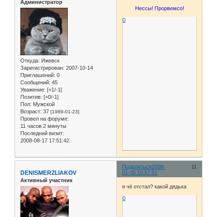
Администратор
Нессы! Прорвемсо!
0
Откуда:
Ижевск
Зарегистрирован
: 2007-10-14
Приглашений:
0
Сообщений:
45
Уважение:
[+1/-1]
Позитив:
[+0/-1]
Пол:
Мужской
Возраст:
37
[1989-01-23]
Провел на форуме:
11 часов 2 минуты
Последний визит:
2008-08-17 17:51:42
Поделиться
2008-
11
DENISMERZLIAKOV
01-30 19:57:51
Активный участник
я чё отстал? какой дядька
0