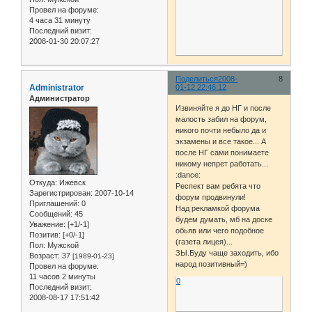
Провел на форуме:
4 часа 31 минуту
Последний визит:
2008-01-30 20:07:27
Поделиться
2008-
8
Administrator
01-12 22:46:12
Администратор
Извиняйте я до НГ и после
малость забил на форум,
никого почти небыло да и
экзамены и все такое... А
после НГ сами понимаете
никому непрет работать...
:dance:
Откуда:
Ижевск
Респект вам ребята что
Зарегистрирован
: 2007-10-14
форум продвинули!
Приглашений:
0
Над рекламкой форума
Сообщений:
45
будем думать, мб на доске
Уважение:
[+1/-1]
обьяв или чего подобное
Позитив:
[+0/-1]
(газета лицея)...
Пол:
Мужской
ЗЫ.Буду чаще заходить, ибо
Возраст:
37
[1989-01-23]
народ позитивный=)
Провел на форуме:
11 часов 2 минуты
0
Последний визит:
2008-08-17 17:51:42