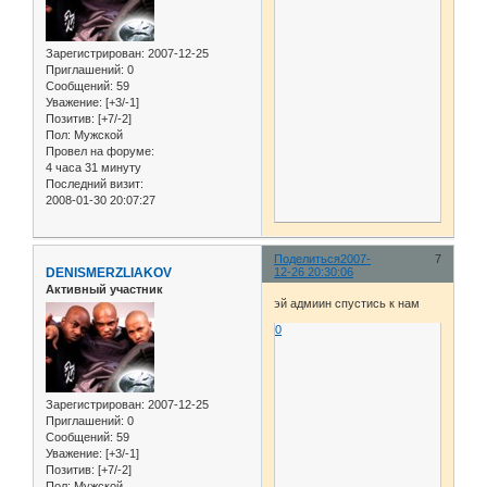
Зарегистрирован
: 2007-12-25
Приглашений:
0
Сообщений:
59
Уважение:
[+3/-1]
Позитив:
[+7/-2]
Пол:
Мужской
Провел на форуме:
4 часа 31 минуту
Последний визит:
2008-01-30 20:07:27
Поделиться
2007-
7
DENISMERZLIAKOV
12-26 20:30:06
Активный участник
эй адмиин спустись к нам
0
Зарегистрирован
: 2007-12-25
Приглашений:
0
Сообщений:
59
Уважение:
[+3/-1]
Позитив:
[+7/-2]
Пол:
Мужской