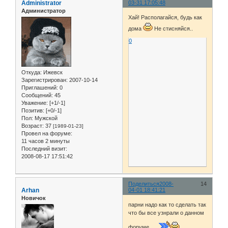
Administrator
03-31 17:05:48
Администратор
Хай! Располагайся, будь как
дома
Не стисняйся..
0
Откуда:
Ижевск
Зарегистрирован
: 2007-10-14
Приглашений:
0
Сообщений:
45
Уважение:
[+1/-1]
Позитив:
[+0/-1]
Пол:
Мужской
Возраст:
37
[1989-01-23]
Провел на форуме:
11 часов 2 минуты
Последний визит:
2008-08-17 17:51:42
Поделиться
2008-
14
Arhan
04-01 18:41:21
Новичок
парни надо как то сделать так
что бы все узнрали о данном
форуме.....