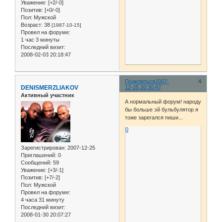
Уважение:
[+2/-0]
Позитив:
[+0/-0]
Пол:
Мужской
Возраст:
38
[1987-10-15]
Провел на форуме:
1 час 3 минуты
Последний визит:
2008-02-03 20:18:47
Поделиться
2007-
4
DENISMERZLIAKOV
12-25 20:30:47
Активный участник
А нормальный форум! народу
бы больше эй бульбулятор я
тоже зарегался пиши...
0
Зарегистрирован
: 2007-12-25
Приглашений:
0
Сообщений:
59
Уважение:
[+3/-1]
Позитив:
[+7/-2]
Пол:
Мужской
Провел на форуме:
4 часа 31 минуту
Последний визит:
2008-01-30 20:07:27