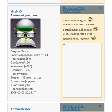
Поделиться
2008-
9
aHyHaX
01-23 03:30:53
Активный участник
свершилось чудо..
появился можно сказать
самый главный дядька
З.Ы. главное чтоб этот
дядька не потерялся
0
Откуда:
Serov
Зарегистрирован
: 2007-12-24
Приглашений:
0
Сообщений:
20
Уважение:
[+2/-0]
Позитив:
[+0/-0]
Пол:
Мужской
Возраст:
38
[1987-10-15]
Провел на форуме:
1 час 3 минуты
Последний визит:
2008-02-03 20:18:47
Поделиться
2008-
10
Administrator
01-23 16:47:53