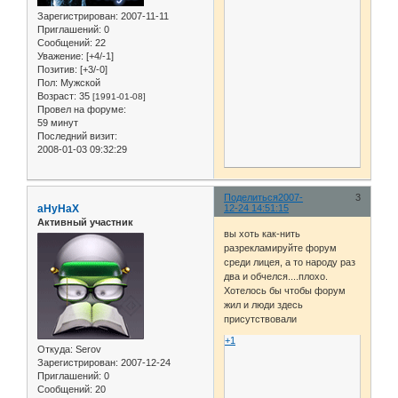
Зарегистрирован
: 2007-11-11
Приглашений:
0
Сообщений:
22
Уважение:
[+4/-1]
Позитив:
[+3/-0]
Пол:
Мужской
Возраст:
35
[1991-01-08]
Провел на форуме:
59 минут
Последний визит:
2008-01-03 09:32:29
Поделиться
2007-
3
aHyHaX
12-24 14:51:15
Активный участник
вы хоть как-нить
разрекламируйте форум
среди лицея, а то народу раз
два и обчелся....плохо.
Хотелось бы чтобы форум
жил и люди здесь
присутствовали
+1
Откуда:
Serov
Зарегистрирован
: 2007-12-24
Приглашений:
0
Сообщений:
20