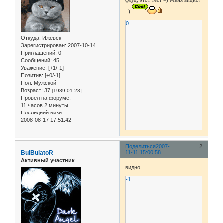
=)
0
Откуда:
Ижевск
Зарегистрирован
: 2007-10-14
Приглашений:
0
Сообщений:
45
Уважение:
[+1/-1]
Позитив:
[+0/-1]
Пол:
Мужской
Возраст:
37
[1989-01-23]
Провел на форуме:
11 часов 2 минуты
Последний визит:
2008-08-17 17:51:42
Поделиться
2007-
2
BulBulatoR
11-11 15:00:58
Активный участник
видно
-1