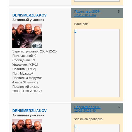
Поделиться
2007-
5
DENISMERZLIAKOV
12-25 20:33:04
Активный участник
Вася лох
0
Зарегистрирован
: 2007-12-25
Приглашений:
0
Сообщений:
59
Уважение:
[+3/-1]
Позитив:
[+7/-2]
Пол:
Мужской
Провел на форуме:
4 часа 31 минуту
Последний визит:
2008-01-30 20:07:27
Поделиться
2007-
6
DENISMERZLIAKOV
12-26 20:28:40
Активный участник
это была проверка
0